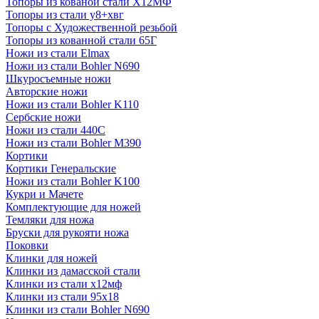
Топоры из кованой стали Х12МФ
Топоры из стали у8+хвг
Топоры с Художественной резьбой
Топоры из кованной стали 65Г
Ножи из стали Elmax
Ножи из стали Bohler N690
Шкуросъемные ножи
Авторские ножи
Ножи из стали Bohler K110
Сербские ножи
Ножи из стали 440С
Ножи из стали Bohler M390
Кортики
Кортики Генеральские
Ножи из стали Bohler K100
Кукри и Мачете
Комплектующие для ножей
Темляки для ножа
Бруски для рукояти ножа
Поковки
Клинки для ножей
Клинки из дамасской стали
Клинки из стали х12мф
Клинки из стали 95х18
Клинки из стали Bohler N690