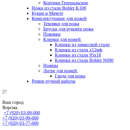
Кортики Генеральские
Ножи из стали Bohler K100
Кукри и Мачете
Комплектующие для ножей
Темляки для ножа
Бруски для рукояти ножа
Поковки
Клинки для ножей
Клинки из дамасской стали
Клинки из стали х12мф
Клинки из стали 95х18
Клинки из стали Bohler N690
Ножны
Литье для ножей
Гарда для ножа
Ремни ручной работы
Ваш город
Ворсма
+7 (920) 03-99-000
+7 (920) 03-99-000
+7 (920) 03-77-000