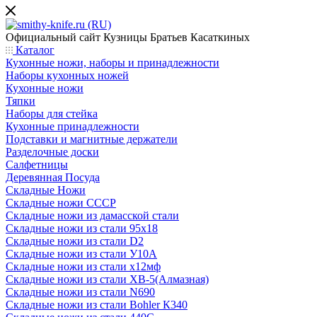
Официальный сайт
Кузницы Братьев Касаткиных
Каталог
Кухонные ножи, наборы и принадлежности
Наборы кухонных ножей
Кухонные ножи
Тяпки
Наборы для стейка
Кухонные принадлежности
Подставки и магнитные держатели
Разделочные доски
Салфетницы
Деревянная Посуда
Складные Ножи
Cкладные ножи СССР
Складные ножи из дамасской стали
Складные ножи из стали 95х18
Складные ножи из стали D2
Складные ножи из стали У10А
Складные ножи из стали х12мф
Складные ножи из стали ХВ-5(Алмазная)
Складные ножи из стали N690
Складные ножи из стали Bohler К340