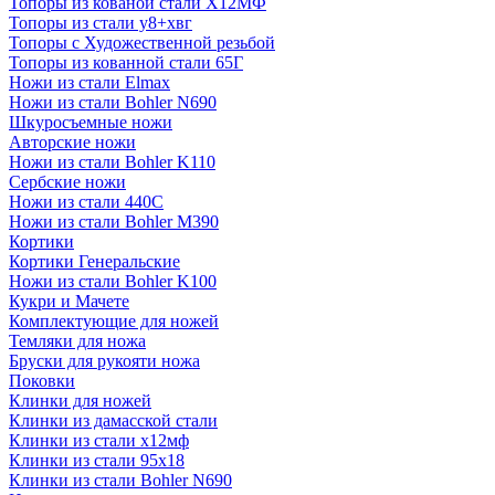
Топоры из кованой стали Х12МФ
Топоры из стали у8+хвг
Топоры с Художественной резьбой
Топоры из кованной стали 65Г
Ножи из стали Elmax
Ножи из стали Bohler N690
Шкуросъемные ножи
Авторские ножи
Ножи из стали Bohler K110
Сербские ножи
Ножи из стали 440С
Ножи из стали Bohler M390
Кортики
Кортики Генеральские
Ножи из стали Bohler K100
Кукри и Мачете
Комплектующие для ножей
Темляки для ножа
Бруски для рукояти ножа
Поковки
Клинки для ножей
Клинки из дамасской стали
Клинки из стали х12мф
Клинки из стали 95х18
Клинки из стали Bohler N690