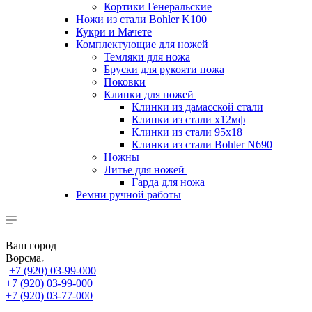
Кортики Генеральские
Ножи из стали Bohler K100
Кукри и Мачете
Комплектующие для ножей
Темляки для ножа
Бруски для рукояти ножа
Поковки
Клинки для ножей
Клинки из дамасской стали
Клинки из стали х12мф
Клинки из стали 95х18
Клинки из стали Bohler N690
Ножны
Литье для ножей
Гарда для ножа
Ремни ручной работы
Ваш город
Ворсма
+7 (920) 03-99-000
+7 (920) 03-99-000
+7 (920) 03-77-000