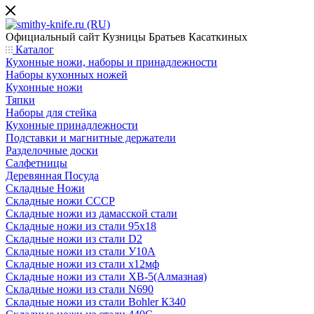
Официальный сайт
Кузницы Братьев Касаткиных
Каталог
Кухонные ножи, наборы и принадлежности
Наборы кухонных ножей
Кухонные ножи
Тяпки
Наборы для стейка
Кухонные принадлежности
Подставки и магнитные держатели
Разделочные доски
Салфетницы
Деревянная Посуда
Складные Ножи
Cкладные ножи СССР
Складные ножи из дамасской стали
Складные ножи из стали 95х18
Складные ножи из стали D2
Складные ножи из стали У10А
Складные ножи из стали х12мф
Складные ножи из стали ХВ-5(Алмазная)
Складные ножи из стали N690
Складные ножи из стали Bohler К340