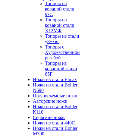
Топоры из
кованой стали
9хс.
Топоры из
кованой стали
Х12МФ
Топоры из стали
у8+хвг
Топоры с
Художественной
резьбой
Топоры из
кованной стали
65Г
Ножи из стали Elmax
Ножи из стали Bohler
N690
Шкуросъемные ножи
Авторские ножи
Ножи из стали Bohler
K110
Сербские ножи
Ножи из стали 440С
Ножи из стали Bohler
M390