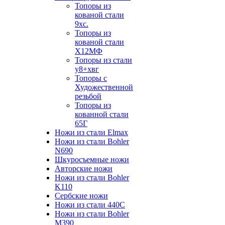
Топоры из
кованой стали
9хс.
Топоры из
кованой стали
Х12МФ
Топоры из стали
у8+хвг
Топоры с
Художественной
резьбой
Топоры из
кованной стали
65Г
Ножи из стали Elmax
Ножи из стали Bohler
N690
Шкуросъемные ножи
Авторские ножи
Ножи из стали Bohler
K110
Сербские ножи
Ножи из стали 440С
Ножи из стали Bohler
M390