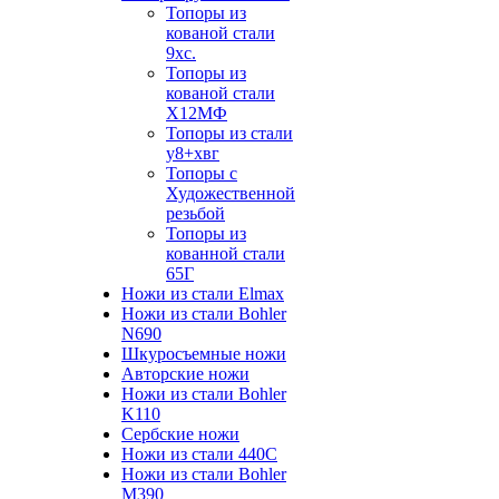
Топоры из
кованой стали
9хс.
Топоры из
кованой стали
Х12МФ
Топоры из стали
у8+хвг
Топоры с
Художественной
резьбой
Топоры из
кованной стали
65Г
Ножи из стали Elmax
Ножи из стали Bohler
N690
Шкуросъемные ножи
Авторские ножи
Ножи из стали Bohler
K110
Сербские ножи
Ножи из стали 440С
Ножи из стали Bohler
M390