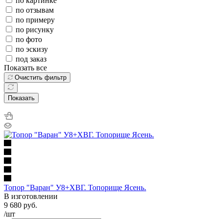
по картинке
по отзывам
по примеру
по рисунку
по фото
по эскизу
под заказ
Показать все
Очистить фильтр
Показать
Топор "Варан" У8+ХВГ. Топорище Ясень.
В изготовлении
9 680
руб.
/шт