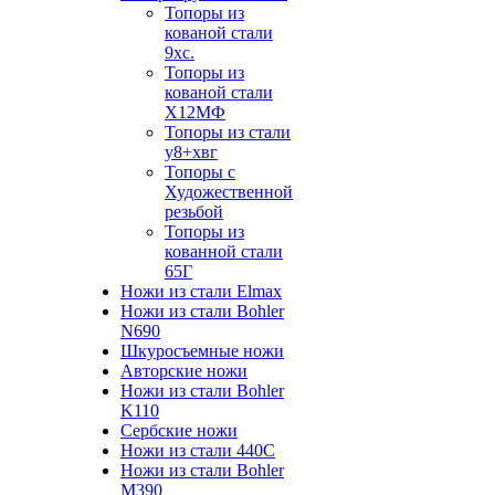
Топоры из
кованой стали
9хс.
Топоры из
кованой стали
Х12МФ
Топоры из стали
у8+хвг
Топоры с
Художественной
резьбой
Топоры из
кованной стали
65Г
Ножи из стали Elmax
Ножи из стали Bohler
N690
Шкуросъемные ножи
Авторские ножи
Ножи из стали Bohler
K110
Сербские ножи
Ножи из стали 440С
Ножи из стали Bohler
M390