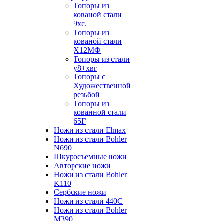
Топоры из
кованой стали
9хс.
Топоры из
кованой стали
Х12МФ
Топоры из стали
у8+хвг
Топоры с
Художественной
резьбой
Топоры из
кованной стали
65Г
Ножи из стали Elmax
Ножи из стали Bohler
N690
Шкуросъемные ножи
Авторские ножи
Ножи из стали Bohler
K110
Сербские ножи
Ножи из стали 440С
Ножи из стали Bohler
M390