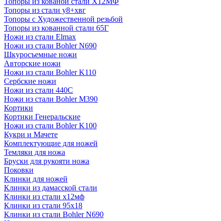
Топоры из кованой стали Х12МФ
Топоры из стали у8+хвг
Топоры с Художественной резьбой
Топоры из кованной стали 65Г
Ножи из стали Elmax
Ножи из стали Bohler N690
Шкуросъемные ножи
Авторские ножи
Ножи из стали Bohler K110
Сербские ножи
Ножи из стали 440С
Ножи из стали Bohler M390
Кортики
Кортики Генеральские
Ножи из стали Bohler K100
Кукри и Мачете
Комплектующие для ножей
Темляки для ножа
Бруски для рукояти ножа
Поковки
Клинки для ножей
Клинки из дамасской стали
Клинки из стали х12мф
Клинки из стали 95х18
Клинки из стали Bohler N690