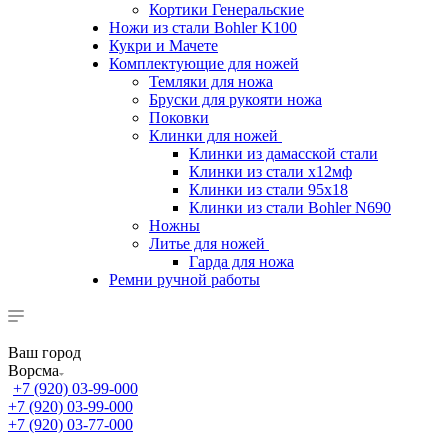
Кортики Генеральские
Ножи из стали Bohler K100
Кукри и Мачете
Комплектующие для ножей
Темляки для ножа
Бруски для рукояти ножа
Поковки
Клинки для ножей
Клинки из дамасской стали
Клинки из стали х12мф
Клинки из стали 95х18
Клинки из стали Bohler N690
Ножны
Литье для ножей
Гарда для ножа
Ремни ручной работы
Ваш город
Ворсма
+7 (920) 03-99-000
+7 (920) 03-99-000
+7 (920) 03-77-000