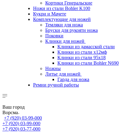
Кортики Генеральские
Ножи из стали Bohler K100
Кукри и Мачете
Комплектующие для ножей
Темляки для ножа
Бруски для рукояти ножа
Поковки
Клинки для ножей
Клинки из дамасской стали
Клинки из стали х12мф
Клинки из стали 95х18
Клинки из стали Bohler N690
Ножны
Литье для ножей
Гарда для ножа
Ремни ручной работы
Ваш город
Ворсма
+7 (920) 03-99-000
+7 (920) 03-99-000
+7 (920) 03-77-000