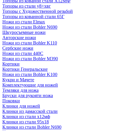
Топоры из кованой стали Х12МФ
Топоры из стали у8+хвг
Топоры с Художественной резьбой
Топоры из кованной стали 65Г
Ножи из стали Elmax
Ножи из стали Bohler N690
Шкуросъемные ножи
Авторские ножи
Ножи из стали Bohler K110
Сербские ножи
Ножи из стали 440С
Ножи из стали Bohler M390
Кортики
Кортики Генеральские
Ножи из стали Bohler K100
Кукри и Мачете
Комплектующие для ножей
Темляки для ножа
Бруски для рукояти ножа
Поковки
Клинки для ножей
Клинки из дамасской стали
Клинки из стали х12мф
Клинки из стали 95х18
Клинки из стали Bohler N690