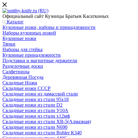
Официальный сайт
Кузницы Братьев Касаткиных
Каталог
Кухонные ножи, наборы и принадлежности
Наборы кухонных ножей
Кухонные ножи
Тяпки
Наборы для стейка
Кухонные принадлежности
Подставки и магнитные держатели
Разделочные доски
Салфетницы
Деревянная Посуда
Складные Ножи
Cкладные ножи СССР
Складные ножи из дамасской стали
Складные ножи из стали 95х18
Складные ножи из стали D2
Складные ножи из стали У10А
Складные ножи из стали х12мф
Складные ножи из стали ХВ-5(Алмазная)
Складные ножи из стали N690
Складные ножи из стали Bohler К340