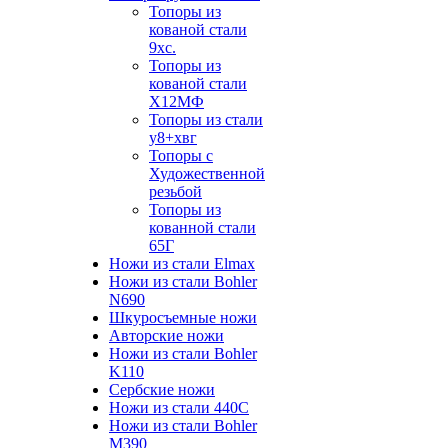
Топоры из
кованой стали
9хс.
Топоры из
кованой стали
Х12МФ
Топоры из стали
у8+хвг
Топоры с
Художественной
резьбой
Топоры из
кованной стали
65Г
Ножи из стали Elmax
Ножи из стали Bohler
N690
Шкуросъемные ножи
Авторские ножи
Ножи из стали Bohler
K110
Сербские ножи
Ножи из стали 440С
Ножи из стали Bohler
M390