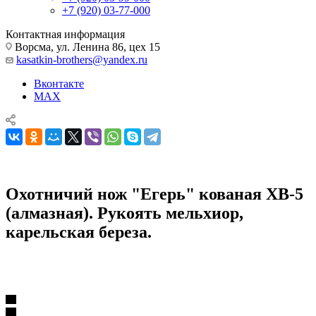
+7 (920) 03-77-000
Контактная информация
Ворсма, ул. Ленина 86, цех 15
kasatkin-brothers@yandex.ru
Вконтакте
MAX
Охотничий нож "Егерь" кованая ХВ-5
(алмазная). Рукоять мельхиор,
карельская береза.
Ножи из кованой стали ХВ5 (Алмазная)
Охотничий нож "Егерь" кованая ХВ-5 (алмазная). Рукоять
мельхиор, карельская береза.