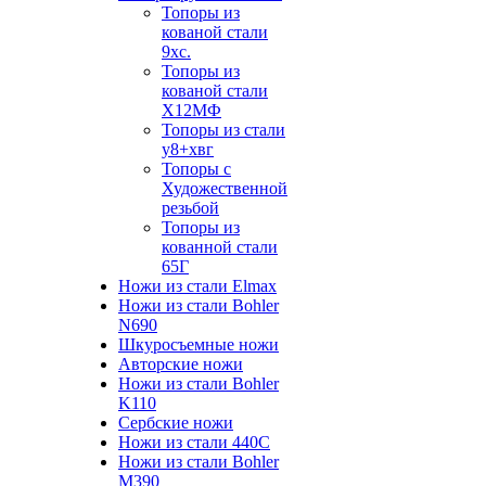
Топоры из
кованой стали
9хс.
Топоры из
кованой стали
Х12МФ
Топоры из стали
у8+хвг
Топоры с
Художественной
резьбой
Топоры из
кованной стали
65Г
Ножи из стали Elmax
Ножи из стали Bohler
N690
Шкуросъемные ножи
Авторские ножи
Ножи из стали Bohler
K110
Сербские ножи
Ножи из стали 440С
Ножи из стали Bohler
M390