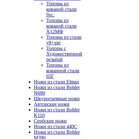
Топоры из
кованой стали
9хс.
Топоры из
кованой стали
Х12МФ
Топоры из стали
у8+хвг
Топоры с
Художественной
резьбой
Топоры из
кованной стали
65Г
Ножи из стали Elmax
Ножи из стали Bohler
N690
Шкуросъемные ножи
Авторские ножи
Ножи из стали Bohler
K110
Сербские ножи
Ножи из стали 440С
Ножи из стали Bohler
M390