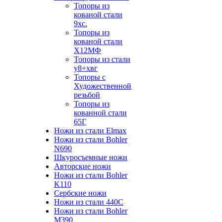
Топоры из
кованой стали
9хс.
Топоры из
кованой стали
Х12МФ
Топоры из стали
у8+хвг
Топоры с
Художественной
резьбой
Топоры из
кованной стали
65Г
Ножи из стали Elmax
Ножи из стали Bohler
N690
Шкуросъемные ножи
Авторские ножи
Ножи из стали Bohler
K110
Сербские ножи
Ножи из стали 440С
Ножи из стали Bohler
M390